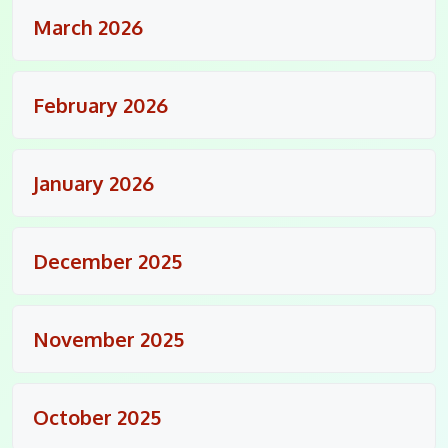
March 2026
February 2026
January 2026
December 2025
November 2025
October 2025