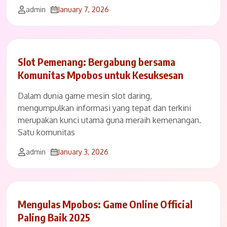
admin
January 7, 2026
Slot Pemenang: Bergabung bersama
Komunitas Mpobos untuk Kesuksesan
Dalam dunia game mesin slot daring,
mengumpulkan informasi yang tepat dan terkini
merupakan kunci utama guna meraih kemenangan.
Satu komunitas
admin
January 3, 2026
Mengulas Mpobos: Game Online Official
Paling Baik 2025