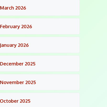
March 2026
February 2026
January 2026
December 2025
November 2025
October 2025