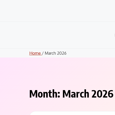
Skip
to
content
Home
/ March 2026
Month:
March 2026