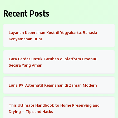
Recent Posts
Layanan Kebersihan Kost di Yogyakarta: Rahasia
Kenyamanan Huni
Cara Cerdas untuk Taruhan di platform Emon88
Secara Yang Aman
Luna 99: Alternatif Keamanan di Zaman Modern
This Ultimate Handbook to Home Preserving and
Drying – Tips and Hacks