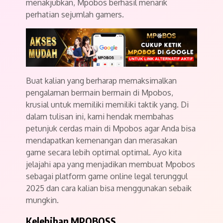
menakjubkan, Mpobos berhasil menarik
perhatian sejumlah gamers.
Buat kalian yang berharap memaksimalkan
pengalaman bermain bermain di Mpobos,
krusial untuk memiliki memiliki taktik yang. Di
dalam tulisan ini, kami hendak membahas
petunjuk cerdas main di Mpobos agar Anda bisa
mendapatkan kemenangan dan merasakan
game secara lebih optimal optimal. Ayo kita
jelajahi apa yang menjadikan membuat Mpobos
sebagai platform game online legal terunggul
2025 dan cara kalian bisa menggunakan sebaik
mungkin.
Kelebihan MPOBOSS