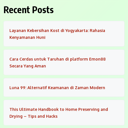
Recent Posts
Layanan Kebersihan Kost di Yogyakarta: Rahasia
Kenyamanan Huni
Cara Cerdas untuk Taruhan di platform Emon88
Secara Yang Aman
Luna 99: Alternatif Keamanan di Zaman Modern
This Ultimate Handbook to Home Preserving and
Drying – Tips and Hacks