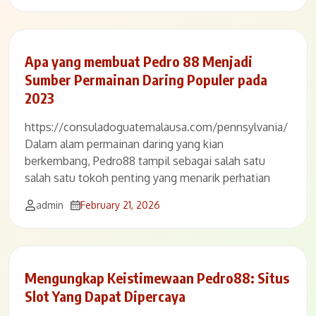
Apa yang membuat Pedro 88 Menjadi
Sumber Permainan Daring Populer pada
2023
https://consuladoguatemalausa.com/pennsylvania/
Dalam alam permainan daring yang kian
berkembang, Pedro88 tampil sebagai salah satu
salah satu tokoh penting yang menarik perhatian
admin
February 21, 2026
Mengungkap Keistimewaan Pedro88: Situs
Slot Yang Dapat Dipercaya