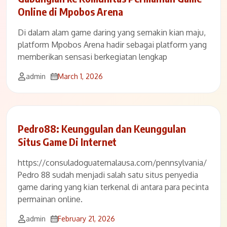
Online di Mpobos Arena
Di dalam alam game daring yang semakin kian maju,
platform Mpobos Arena hadir sebagai platform yang
memberikan sensasi berkegiatan lengkap
admin
March 1, 2026
Pedro88: Keunggulan dan Keunggulan
Situs Game Di Internet
https://consuladoguatemalausa.com/pennsylvania/
Pedro 88 sudah menjadi salah satu situs penyedia
game daring yang kian terkenal di antara para pecinta
permainan online.
admin
February 21, 2026