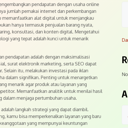
mengembangkan pendapatan dengan usaha online
nya jumlah pemakai internet dan perkembangan
u memanfaatkan alat digital untuk menjangkau
 bukan hanya termasuk penjualan barang nyata,
daring, konsultasi, dan konten digital. Mengetahui
ogi yang tepat adalah kunci untuk menarik
Da
R
kan pendapatan adalah dengan maksimalisasi
ial, surat elektronik marketing, serta SEO dapat
Selain itu, melakukan investasi pada iklan
No
aha dalam signifikan. Penting untuk menargetkan
ng menarik agar produk atau layanan yang
A
etitor. Memanfaatkan analitik untuk menilai hasil
g dalam menjaga pertumbuhan usaha.
dalah langkah strategi yang dapat diambil.
ing, kamu bisa memperkenalkan layanan yang baru
m keanggotaan yang mempunyai keuntungan