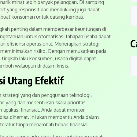
arik minat lebih banyak pelanggan. Di samping
ort yang responsif dan mendukung juga dapat
buat konsumen untuk datang kembali.
ngkah penting dalam memperbesar keuntungan di
pengetahuan untuk otomatisasi tahapan usaha dapat
C
n efisiensi operasional. Menerapkan strategi
 meminimalkan risiko. Dengan memusatkan pada
 tingkah laku konsumen, usaha digital dapat
umbuh walaupun di dalam krisis.
i Utang Efektif
h strategi yang dan penggunaan teknologi.
n yang dan menentukan skala prioritas
plikasi finansial, Anda dapat monitor
bisa dihemat. Ini akan membantu Anda dalam
eratur tanpa menambah beban finansial.
line bisa menjadi solusi tepat untuk menambah