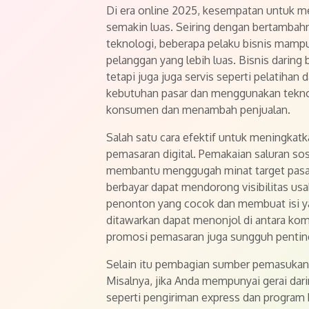
Di era online 2025, kesempatan untuk 
semakin luas. Seiring dengan bertambah
teknologi, beberapa pelaku bisnis mamp
pelanggan yang lebih luas. Bisnis daring
tetapi juga juga servis seperti pelatihan 
kebutuhan pasar dan menggunakan teknol
konsumen dan menambah penjualan.
Salah satu cara efektif untuk meningkat
pemasaran digital. Pemakaian saluran sos
membantu menggugah minat target pasar. 
berbayar dapat mendorong visibilitas us
penonton yang cocok dan membuat isi ya
ditawarkan dapat menonjol di antara komp
promosi pemasaran juga sungguh pentin
Selain itu pembagian sumber pemasukan a
Misalnya, jika Anda mempunyai gerai dar
seperti pengiriman express dan progra