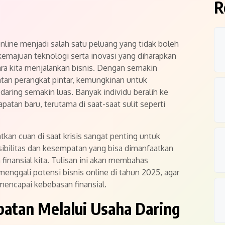
R
online menjadi salah satu peluang yang tidak boleh
kemajuan teknologi serta inovasi yang diharapkan
ra kita menjalankan bisnis. Dengan semakin
tan perangkat pintar, kemungkinan untuk
aring semakin luas. Banyak individu beralih ke
atan baru, terutama di saat-saat sulit seperti
tkan cuan di saat krisis sangat penting untuk
sibilitas dan kesempatan yang bisa dimanfaatkan
finansial kita. Tulisan ini akan membahas
enggali potensi bisnis online di tahun 2025, agar
mencapai kebebasan finansial.
atan Melalui Usaha Daring