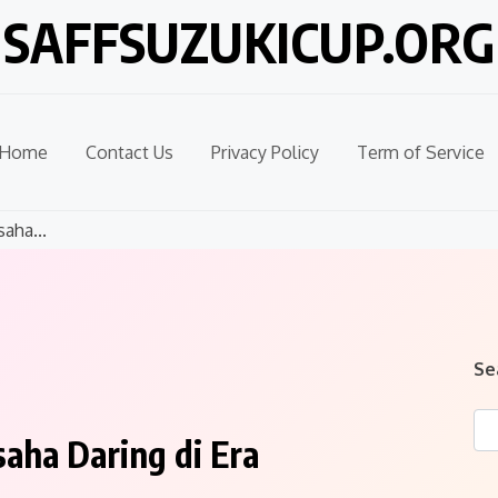
SAFFSUZUKICUP.ORG
Home
Contact Us
Privacy Policy
Term of Service
aha...
Se
aha Daring di Era