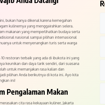
Wajib Anda Datangi
R
 ini, bukan hanya dikenal karena kemegahan
agam kulinernya yang menggairahkan selera.
gam makanan yang memperlihatkan budaya serta
adisional nasional sampai pilihan internasional
muanya untuk menyenangkan turis serta warga
 10 restoran terbaik yang ada di ibukota ini yang
nya keunikan dan daya tarik sendiri, dari suasana
plah untuk memanjakan rasa kalian dan
i pilihan Anda berikutnya di kota ini. Ayo kita
gkan ini!
am Pengalaman Makan
merasakan cita rasa kekayaan kuliner, Jakarta