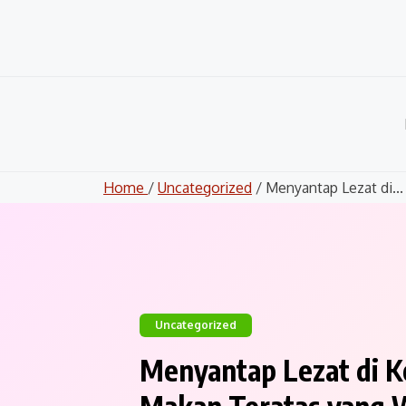
Skip
to
content
Home
/
Uncategorized
/ Menyantap Lezat di...
Uncategorized
Menyantap Lezat di K