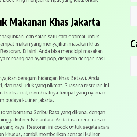
uk Makanan Khas Jakarta
enakjubkan, dan salah satu cara optimal untuk
C
tempat makan yang menyajikan masakan khas
h Restoran. Di sini, Anda bisa mencicipi masakan
a rendang dan ayam pop, disajikan dengan nasi
enyajikan beragam hidangan khas Betawi. Anda
, dan nasi uduk yang nikmat. Suasana restoran ini
n tradisional, membuatnya tempat yang nyaman
 budaya kuliner Jakarta.
storan bernama Seribu Rasa yang dikenal dengan
a hingga kuliner Nusantara, Anda bisa menemukan
a yang kaya. Restoran ini cocok untuk segala acara,
an khusus, sambil memberikan sensasi kuliner