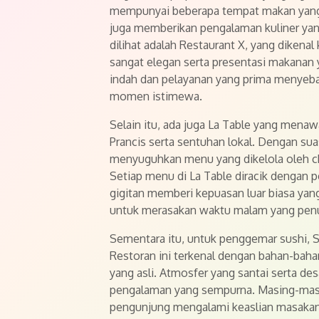
mempunyai beberapa tempat makan yang 
juga memberikan pengalaman kuliner yang
dilihat adalah Restaurant X, yang dikena
sangat elegan serta presentasi makanan
indah dan pelayanan yang prima menyeb
momen istimewa.
Selain itu, ada juga La Table yang men
Prancis serta sentuhan lokal. Dengan su
menyuguhkan menu yang dikelola oleh ch
Setiap menu di La Table diracik dengan 
gigitan memberi kepuasan luar biasa yang
untuk merasakan waktu malam yang pen
Sementara itu, untuk penggemar sushi, S
Restoran ini terkenal dengan bahan-bahan
yang asli. Atmosfer yang santai serta de
pengalaman yang sempurna. Masing-mas
pengunjung mengalami keaslian masakan